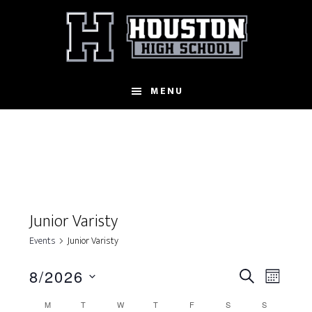
Skip
to
main
content
MENU
Junior Varisty
Events
Junior Varisty
E
8/2026
E
S
M
S
E
v
v
O
C
M
T
W
T
F
S
S